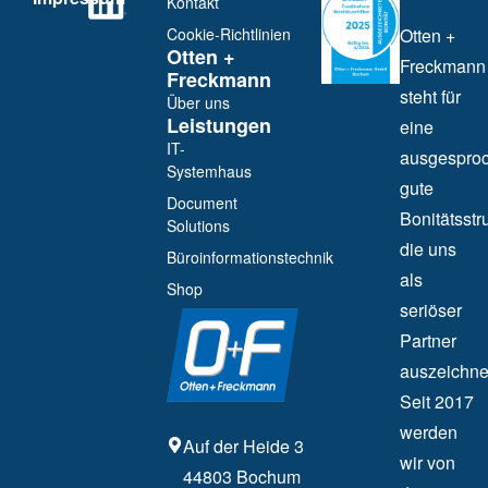
Kontakt
Cookie-Richtlinien
Otten +
Otten +
Freckmann
Freckmann
steht für
Über uns
Leistungen
eine
IT-
ausgespro
Systemhaus
gute
Document
Bonitätsstru
Solutions
die uns
Büroinformationstechnik
als
Shop
seriöser
Partner
auszeichne
Seit 2017
werden
Auf der Heide 3
wir von
44803 Bochum