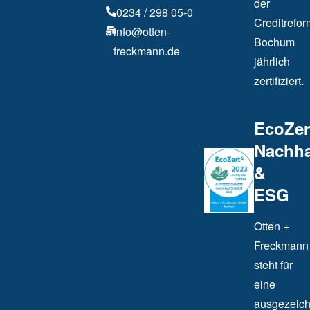
der
0234 / 298 05-0
Creditrefor
info@otten-
Bochum
freckmann.de
jährlich
zertifiziert.
EcoZer
Nachha
&
ESG
Otten +
Freckmann
steht für
eine
ausgezeich