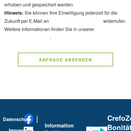
erhoben und gespeichert werden.
Hinweis:
Sie können Ihre Einwilligung jederzeit für die
Zukunft per E-Mail an
info@otten-freckmann.de
widerrufen.
Weitere Informationen finden Sie in unserer
Datenschutzerklärung
.
ANFRAGE ABSENDEN
CrefoZ
Datenschutz
Information
Bonität
Impressum