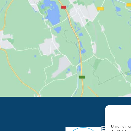
EcoZert
Um dir ein o