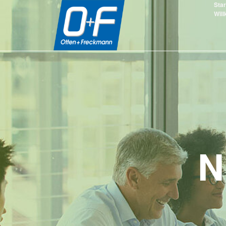
Star
Wil
N