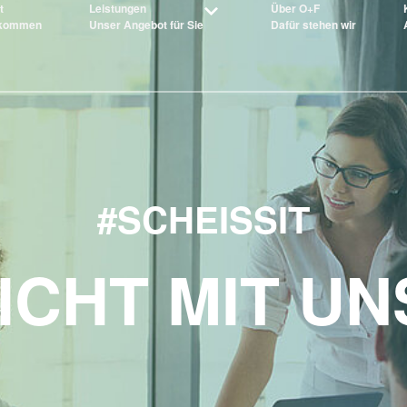
t
Leistungen
Über O+F
lkommen
Unser Angebot für Sie
Dafür stehen wir
#SCHEISSIT
ICHT MIT UN