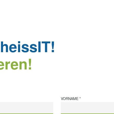
heissIT!
eren!
VORNAME *