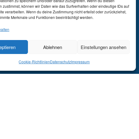
mationen zu speichern und/oder darauf zuzugreifen. Wenn du diesen
igkeit &
 zustimmst, können wir Daten wie das Surfverhalten oder eindeutige IDs auf
te verarbeiten. Wenn du deine Zustimmung nicht erteilst oder zurückziehst,
immte Merkmale und Funktionen beeinträchtigt werden.
walten
ann steht für eine
e Nachhaltigkeit
eptieren
Ablehnen
Einstellungen ansehen
e ESG-Kriterien.
Cookie-Richtlinien
Datenschutz
Impressum
ungen
Information
mhaus
Kontakt
 Solutions
Cookie-Richtlinien