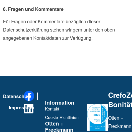
6. Fragen und Kommentare
Für Fragen oder Kommentare bezüglich dieser
Datenschutzerklärung stehen wir gern unter den oben
angegebenen Kontaktdaten zur Verfügung.
CrefoZ
Datenschutz
Information
Bonität
Impressum
Kontakt
Cookie-Richtlinien
Otten +
Otten +
Freckmann
Freckmann