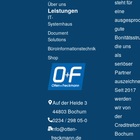
steht für
Über uns
Leistungen
eine
IT-
ausgespro
Systemhaus
gute
Document
Bonitätsstru
Solutions
die uns
Büroinformationstechnik
als
Shop
seriöser
Partner
auszeichne
Seit 2017
werden
Auf der Heide 3
wir von
44803 Bochum
der
0234 / 298 05-0
Creditrefor
info@otten-
Bochum
freckmann.de