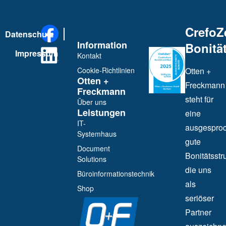
CrefoZ
Datenschutz
Information
Bonität
Impressum
Kontakt
Cookie-Richtlinien
Otten +
Otten +
Freckmann
Freckmann
steht für
Über uns
Leistungen
eine
IT-
ausgespro
Systemhaus
gute
Document
Bonitätsstru
Solutions
die uns
Büroinformationstechnik
als
Shop
seriöser
Partner