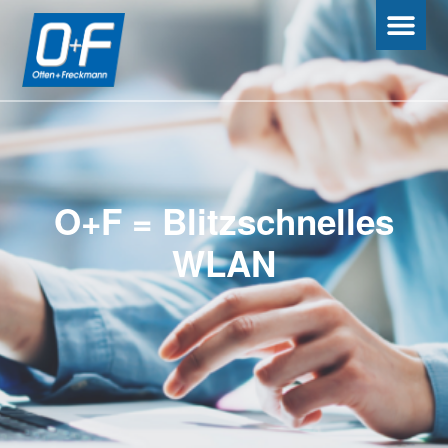
O+F = Blitzschnelles
WLAN