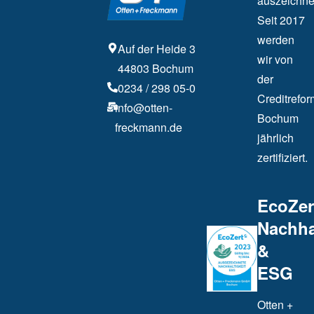
auszeichne
Seit 2017
werden
Auf der Heide 3
wir von
44803 Bochum
der
0234 / 298 05-0
Creditrefor
info@otten-
Bochum
freckmann.de
jährlich
zertifiziert.
EcoZer
Nachha
&
ESG
Otten +