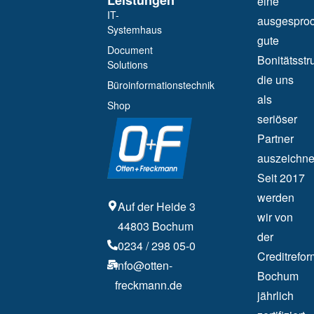
Leistungen
eine
IT-
ausgespro
Systemhaus
gute
Document
Bonitätsstru
Solutions
die uns
Büroinformationstechnik
als
Shop
seriöser
Partner
auszeichne
Seit 2017
werden
Auf der Heide 3
wir von
44803 Bochum
der
0234 / 298 05-0
Creditrefor
info@otten-
Bochum
freckmann.de
jährlich