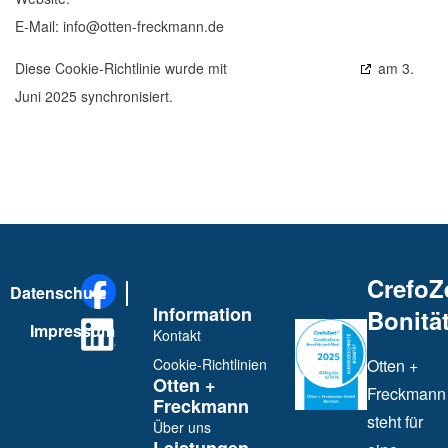
E-Mail:
info@
otten-freckmann.de
Diese Cookie-Richtlinie wurde mit
cookiedatabase.org
am 3.
Juni 2025 synchronisiert.
CrefoZ
Datenschutz
Information
Bonität
Impressum
Kontakt
Cookie-Richtlinien
Otten +
Otten +
Freckmann
Freckmann
steht für
Über uns