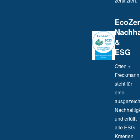
zertifiziert.
EcoZer
Nachha
&
ESG
Otten +
Freckmann
steht für
eine
ausgezeich
Nachhaltigk
und erfüllt
alle ESG-
Kriterien.