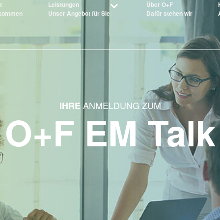
t
Leistungen
Über O+F
lkommen
Unser Angebot für Sie
Dafür stehen wir
ANMELDUNG ZUM
IHRE
O+F EM Talk