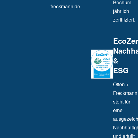
Bochum
freckmann.de
jährlich
zertifiziert.
EcoZer
Nachha
&
ESG
Otten +
Freckmann
steht für
eine
ausgezeich
Nachhaltigk
und erfüllt