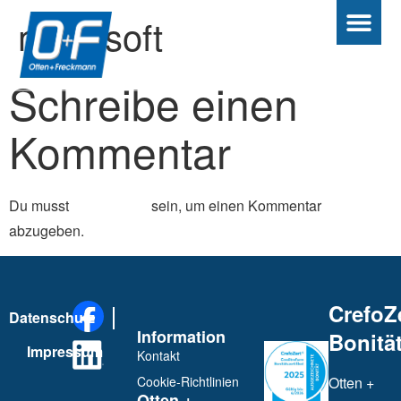
microsoft
Schreibe einen
Kommentar
Du musst
angemeldet
sein, um einen Kommentar
abzugeben.
CrefoZ
Datenschutz
Information
Bonität
Impressum
Kontakt
Cookie-Richtlinien
Otten +
Otten +