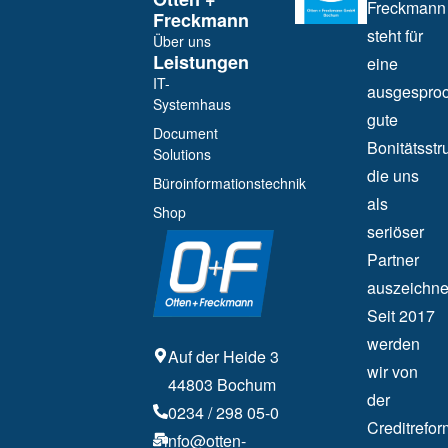
Freckmann
Freckmann
steht für
Über uns
Leistungen
eine
IT-
ausgespro
Systemhaus
gute
Document
Bonitätsstru
Solutions
die uns
Büroinformationstechnik
als
Shop
seriöser
Partner
auszeichne
Seit 2017
werden
Auf der Heide 3
wir von
44803 Bochum
der
0234 / 298 05-0
Creditrefor
info@otten-